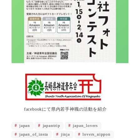
facebookにて県内若手神職の活動を紹介
japan
japantrip
japan_lovers
japan_of_insta
jinja
lovers_nippon