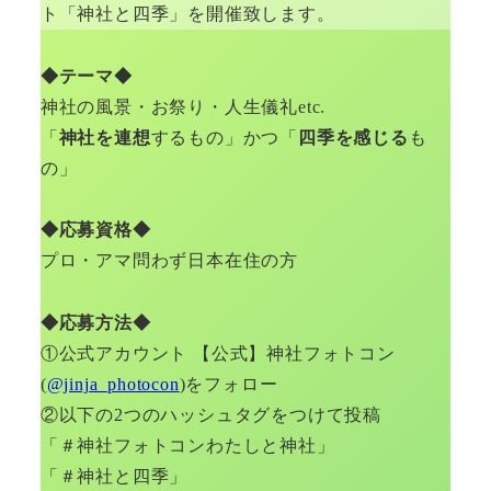
ト「神社と四季」を開催致します。
◆テーマ◆
神社の風景・お祭り・人生儀礼etc.
「
神社を連想
するもの」かつ「
四季を感じる
も
の」
◆応募資格◆
プロ・アマ問わず日本在住の方
◆応募方法◆
①公式アカウント 【公式】神社フォトコン
(
@jinja_photocon
)をフォロー
②以下の2つのハッシュタグをつけて投稿
「＃神社フォトコンわたしと神社」
「＃神社と四季」