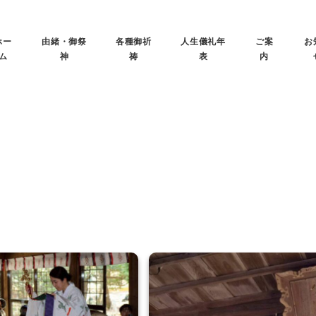
ホー
由緒・御祭
各種御祈
人生儀礼年
ご案
お
ム
神
祷
表
内