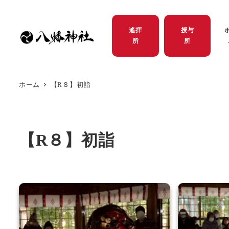
遙拝
授与
所
所
ホーム
【R８】初詣
【R８】初詣