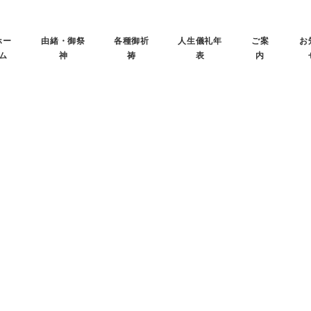
ホー
由緒・御祭
各種御祈
人生儀礼年
ご案
お
ム
神
祷
表
内